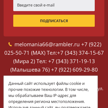
melomania66@rambler.ru
+7 (922)
025-50-71 (MAX)
Тел:+7 (343) 374-15-67
(Мира 2)
Тел: +7 (343) 371-19-13
(Малышева 76)
+7 (922) 609-29-80
(MAX)
Данный сайт использует файлы cookie и
Екатеринбург, ул. Мира 2
Екатеринбург, ул.
прочие похожие технологии. В том числе,
Малышева 76
мы обрабатываем Ваш IP-адрес для
определения региона местоположения.
Используя данный сайт, вы подтверждаете