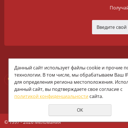
Получай
melomania66@rambler.ru
Данный сайт использует файлы cookie и прочие 
+7 (922) 025-50-71 (MAX)
технологии. В том числе, мы обрабатываем Ваш I
Тел:+7 (343) 374-15-67 (Мира 2)
для определения региона местоположения. Испо
Тел: +7 (343) 371-19-13 (Малышева
данный сайт, вы подтверждаете свое согласие с
+7 (922) 609-29-80 (MAX)
политикой конфиденциальности
сайта.
ОК
© 1997 - 2026 Меломания