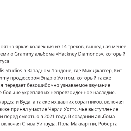
ероятно яркая коллекция из 14 треков, вышедшая менее
премию Grammy альбома «Hackney Diamonds», который
туса.
is Studios в Западном Лондоне, где Мик Джаггер, Кит
ammy продюсером Эндрю Уоттом, который также
рая передает безошибочно узнаваемое звучание
е больше укрепляя их непревзойденное наследие.
рдса и Вуда, а также их давних соратников, включая
акже принял участие Чарли Уоттс, чье выступление
й перед смертью в 2021 году. В создании альбома
 включая Стива Уинвуда, Пола Маккартни, Роберта