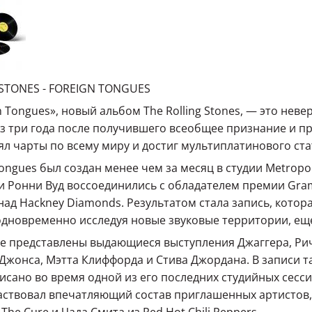
STONES - FOREIGN TONGUES
n Tongues», новый альбом The Rolling Stones, — это нев
з три года после получившего всеобщее признание и 
ял чарты по всему миру и достиг мультиплатинового ста
Tongues был создан менее чем за месяц в студии Metropol
и Ронни Вуд воссоединились с обладателем премии Gr
над Hackney Diamonds. Результатом стала запись, кото
одновременно исследуя новые звуковые территории, ещ
е представлены выдающиеся выступления Джаггера, Рича
Джонса, Мэтта Клиффорда и Стива Джордана. В записи т
исано во время одной из его последних студийных сесси
аствовал впечатляющий состав приглашенных артистов,