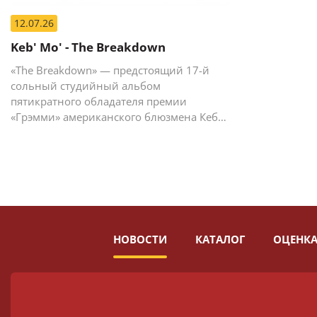
12.07.26
Keb' Mo' - The Breakdown
«The Breakdown» — предстоящий 17-й
сольный студийный альбом
пятикратного обладателя премии
«Грэмми» американского блюзмена Кеба
Мо (Кевина Мура).
НОВОСТИ
КАТАЛОГ
ОЦЕНКА