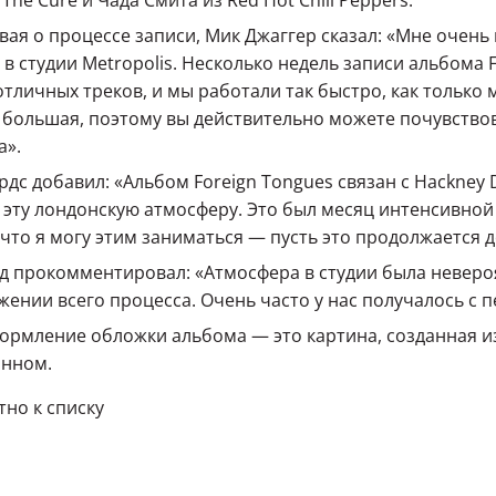
The Cure и Чада Смита из Red Hot Chili Peppers.
вая о процессе записи, Мик Джаггер сказал: «Мне очень
 в студии Metropolis. Несколько недель записи альбома
отличных треков, и мы работали так быстро, как только 
большая, поэтому вы действительно можете почувствоват
а».
рдс добавил: «Альбом Foreign Tongues связан с Hackney
эту лондонскую атмосферу. Это был месяц интенсивной 
 что я могу этим заниматься — пусть это продолжается д
д прокомментировал: «Атмосфера в студии была невероя
жении всего процесса. Очень часто у нас получалось с п
ормление обложки альбома — это картина, созданная 
инном.
но к списку