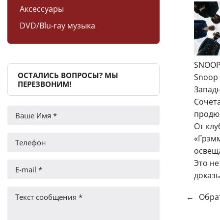
Аксессуары
DVD/Blu-ray музыка
SNOOP 
ОСТАЛИСЬ ВОПРОСЫ? МЫ
Snoop 
ПЕРЕЗВОНИМ!
Запад
Сочета
продюс
От клу
«Грэмм
освещ
Это н
доказы
←
Обрат