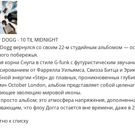
DOGG - 10 TIL MIDNIGHT
Dogg вернулся со своим 22-м студийным альбомом — ос
ного побережья.
я корни Снупа в стиле G-funk с футуристическим звуча
ированием от Фаррелла Уильямса, Свизза Битца и Эри
бной энергии «Step» до плавных, проникновенных глуб
и» October London, альбом представляет собой целена
ающее эволюцию мировой иконы.
е просто альбом; это атмосфера напряжения, дополне
вающим, что флоу Догга остается вне времени, даже в 2
но к списку