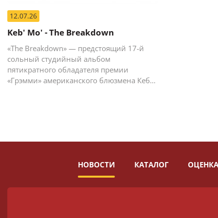
12.07.26
Keb' Mo' - The Breakdown
«The Breakdown» — предстоящий 17-й
сольный студийный альбом
пятикратного обладателя премии
«Грэмми» американского блюзмена Кеба
Мо (Кевина Мура).
НОВОСТИ
КАТАЛОГ
ОЦЕНКА