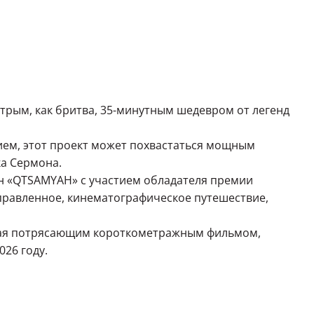
трым, как бритва, 35-минутным шедевром от легенд
нием, этот проект может похвастаться мощным
ка Сермона.
ин «QTSAMYAH» с участием обладателя премии
правленное, кинематографическое путешествие,
нная потрясающим короткометражным фильмом,
026 году.