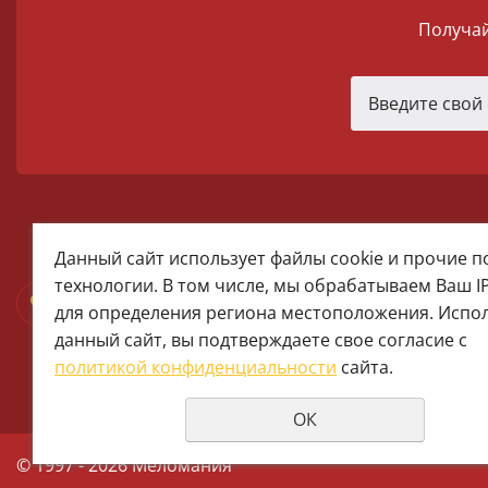
Получай
melomania66@rambler.ru
Данный сайт использует файлы cookie и прочие 
+7 (922) 025-50-71 (MAX)
технологии. В том числе, мы обрабатываем Ваш I
Тел:+7 (343) 374-15-67 (Мира 2)
для определения региона местоположения. Испо
Тел: +7 (343) 371-19-13 (Малышева
данный сайт, вы подтверждаете свое согласие с
+7 (922) 609-29-80 (MAX)
политикой конфиденциальности
сайта.
ОК
© 1997 - 2026 Меломания