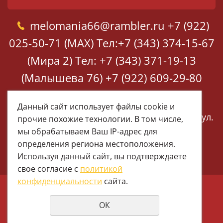
melomania66@rambler.ru
+7 (922)
025-50-71 (MAX)
Тел:+7 (343) 374-15-67
(Мира 2)
Тел: +7 (343) 371-19-13
(Малышева 76)
+7 (922) 609-29-80
(MAX)
Данный сайт использует файлы cookie и
Екатеринбург, ул. Мира 2
Екатеринбург, ул.
прочие похожие технологии. В том числе,
Малышева 76
мы обрабатываем Ваш IP-адрес для
определения региона местоположения.
Используя данный сайт, вы подтверждаете
свое согласие с
политикой
конфиденциальности
сайта.
© 1997 - 2026 Меломания
ОК
Политика конфиденциальности
создание сайтов