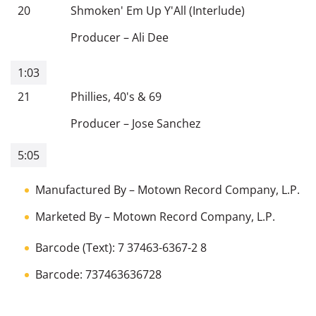
20
Shmoken' Em Up Y'All (Interlude)
Producer
–
Ali Dee
1:03
21
Phillies, 40's & 69
Producer
–
Jose Sanchez
5:05
Manufactured By
–
Motown Record Company, L.P.
Marketed By
–
Motown Record Company, L.P.
Barcode (Text): 7 37463-6367-2 8
Barcode: 737463636728