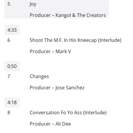
5
Joy
Producer
–
Kangol & The Creators
4:33
6
Shoot The M.F. In His Kneecap (Interlude)
Producer
–
Mark V
0:50
7
Changes
Producer
–
Jose Sanchez
4:18
8
Conversation Fo Yo Ass (Interlude)
Producer
–
Ali Dee