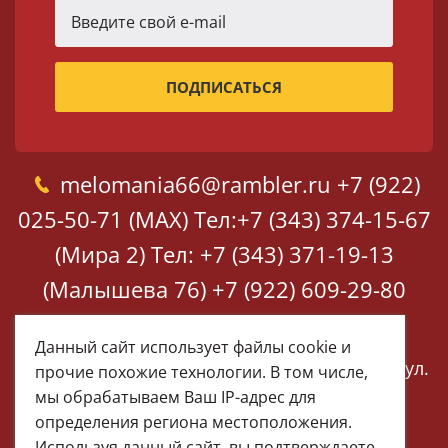
melomania66@rambler.ru
+7 (922)
025-50-71 (MAX)
Тел:+7 (343) 374-15-67
(Мира 2)
Тел: +7 (343) 371-19-13
(Малышева 76)
+7 (922) 609-29-80
(MAX)
Данный сайт использует файлы cookie и
Екатеринбург, ул. Мира 2
Екатеринбург, ул.
прочие похожие технологии. В том числе,
Малышева 76
мы обрабатываем Ваш IP-адрес для
определения региона местоположения.
Используя данный сайт, вы подтверждаете