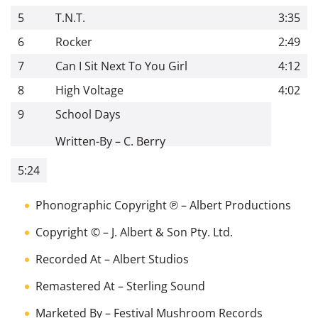
5
T.N.T.
3:35
6
Rocker
2:49
7
Can I Sit Next To You Girl
4:12
8
High Voltage
4:02
9
School Days
Written-By
–
C. Berry
5:24
Phonographic Copyright ℗
– Albert Productions
Copyright ©
– J. Albert & Son Pty. Ltd.
Recorded At
– Albert Studios
Remastered At
– Sterling Sound
Marketed By
– Festival Mushroom Records