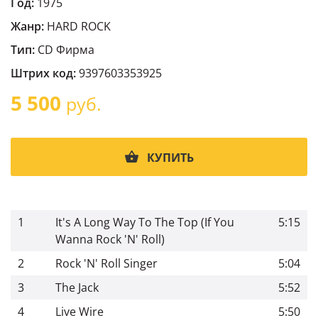
Год:
1975
Жанр:
HARD ROCK
Тип:
CD Фирма
Штрих код:
9397603353925
5 500
руб.
КУПИТЬ
1
It's A Long Way To The Top (If You
5:15
Wanna Rock 'N' Roll)
2
Rock 'N' Roll Singer
5:04
3
The Jack
5:52
4
Live Wire
5:50