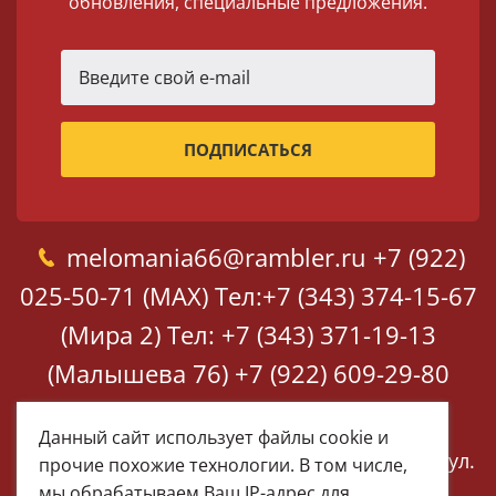
обновления, специальные предложения.
melomania66@rambler.ru
+7 (922)
025-50-71 (MAX)
Тел:+7 (343) 374-15-67
(Мира 2)
Тел: +7 (343) 371-19-13
(Малышева 76)
+7 (922) 609-29-80
(MAX)
Данный сайт использует файлы cookie и
Екатеринбург, ул. Мира 2
Екатеринбург, ул.
прочие похожие технологии. В том числе,
Малышева 76
мы обрабатываем Ваш IP-адрес для