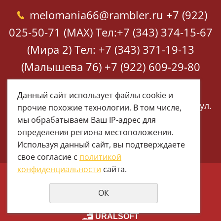
melomania66@rambler.ru
+7 (922)
025-50-71 (MAX)
Тел:+7 (343) 374-15-67
(Мира 2)
Тел: +7 (343) 371-19-13
(Малышева 76)
+7 (922) 609-29-80
(MAX)
Данный сайт использует файлы cookie и
Екатеринбург, ул. Мира 2
Екатеринбург, ул.
прочие похожие технологии. В том числе,
Малышева 76
мы обрабатываем Ваш IP-адрес для
определения региона местоположения.
Используя данный сайт, вы подтверждаете
свое согласие с
политикой
конфиденциальности
сайта.
© 1997 - 2026 Меломания
ОК
Политика конфиденциальности
создание сайтов
URALSOFT