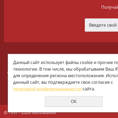
Получай
melomania66@rambler.ru
Данный сайт использует файлы cookie и прочие 
+7 (922) 025-50-71 (MAX)
технологии. В том числе, мы обрабатываем Ваш I
Тел:+7 (343) 374-15-67 (Мира 2)
для определения региона местоположения. Испо
Тел: +7 (343) 371-19-13 (Малышева
данный сайт, вы подтверждаете свое согласие с
+7 (922) 609-29-80 (MAX)
политикой конфиденциальности
сайта.
ОК
© 1997 - 2026 Меломания