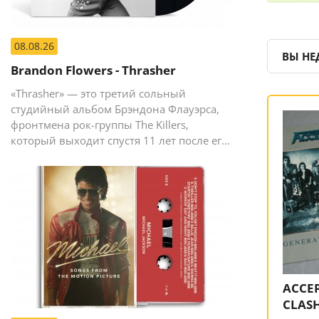
08.08.26
ВЫ НЕ
Brandon Flowers - Thrasher
«Thrasher» — это третий сольный
студийный альбом Брэндона Флауэрса,
фронтмена рок-группы The Killers,
который выходит спустя 11 лет после его
предыдущего сольного релиза The
Desired Effect (2015).
ACCEP
CLASH