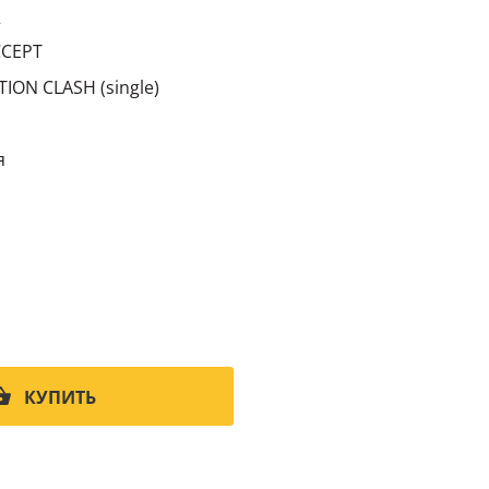
2
CCEPT
ION CLASH (single)
я
КУПИТЬ