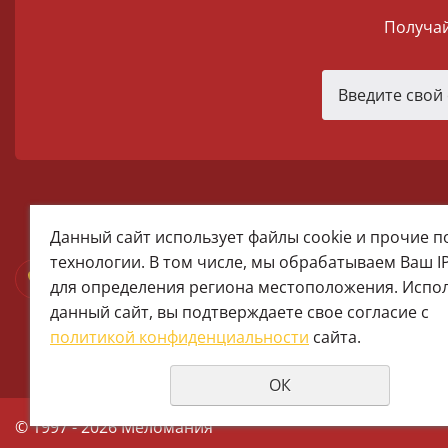
Получай
melomania66@rambler.ru
Данный сайт использует файлы cookie и прочие 
+7 (922) 025-50-71 (MAX)
технологии. В том числе, мы обрабатываем Ваш I
Тел:+7 (343) 374-15-67 (Мира 2)
для определения региона местоположения. Испо
Тел: +7 (343) 371-19-13 (Малышева
данный сайт, вы подтверждаете свое согласие с
+7 (922) 609-29-80 (MAX)
политикой конфиденциальности
сайта.
ОК
© 1997 - 2026 Меломания