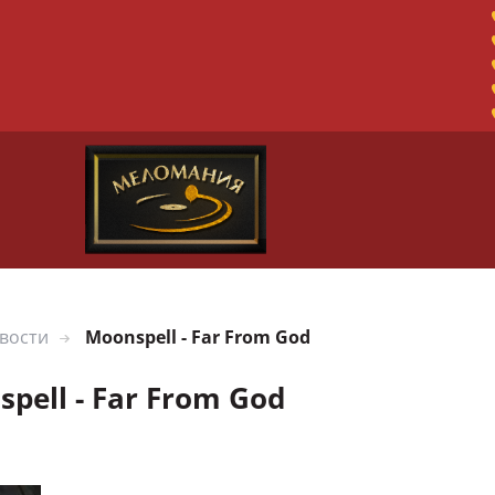
вости
Moonspell - Far From God
pell - Far From God