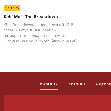
12.07.26
Keb' Mo' - The Breakdown
«The Breakdown» — предстоящий 17-й
сольный студийный альбом
пятикратного обладателя премии
«Грэмми» американского блюзмена Кеба
Мо (Кевина Мура).
НОВОСТИ
КАТАЛОГ
ОЦЕНКА