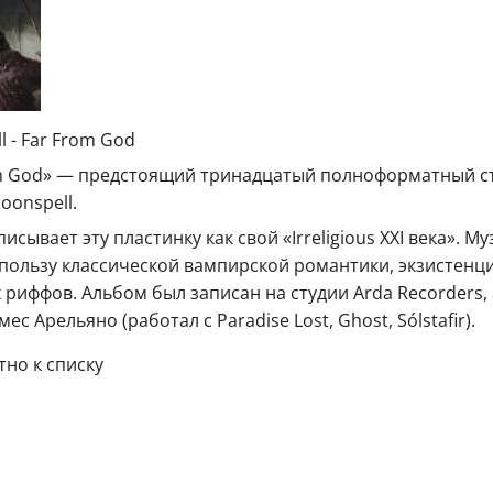
l - Far From God
m God» — предстоящий тринадцатый полноформатный ст
oonspell.
писывает эту пластинку как свой «Irreligious XXI века».
 пользу классической вампирской романтики, экзистенц
 риффов. Альбом был записан на студии Arda Recorders
ес Арельяно (работал с Paradise Lost, Ghost, Sólstafir).
но к списку