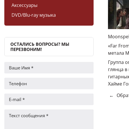
Аксессуары
DVD/Blu-ray музыка
Moonspel
ОСТАЛИСЬ ВОПРОСЫ? МЫ
«Far Fro
ПЕРЕЗВОНИМ!
метала M
Группа о
глянца в
гитарных
Хайме Гом
←
Обрат