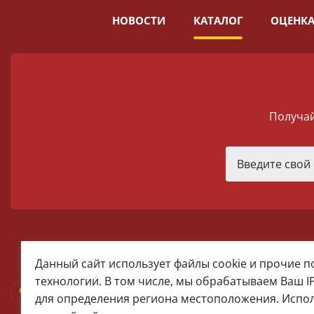
НОВОСТИ
КАТАЛОГ
ОЦЕНКА
Получай
melomania66@rambler.ru
Данный сайт использует файлы cookie и прочие 
+7 (922) 025-50-71 (MAX)
технологии. В том числе, мы обрабатываем Ваш I
Тел:+7 (343) 374-15-67 (Мира 2)
для определения региона местоположения. Испо
Тел: +7 (343) 371-19-13 (Малышева