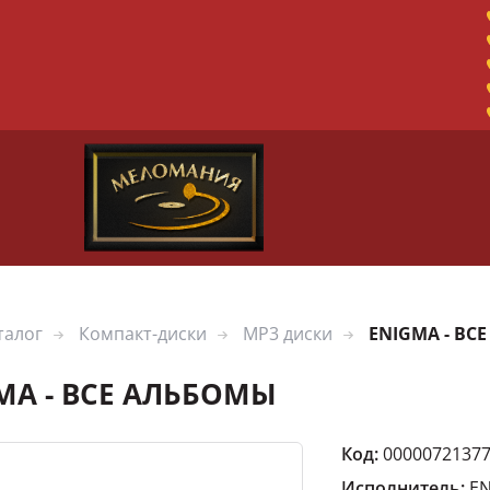
талог
Компакт-диски
MP3 диски
ENIGMA - ВС
MA - ВСЕ АЛЬБОМЫ
Код:
0000072137
Исполнитель:
E