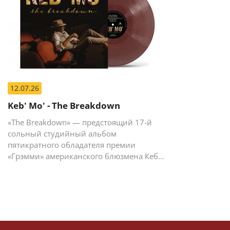
12.07.26
Keb' Mo' - The Breakdown
«The Breakdown» — предстоящий 17-й
сольный студийный альбом
пятикратного обладателя премии
«Грэмми» американского блюзмена Кеба
Мо (Кевина Мура).