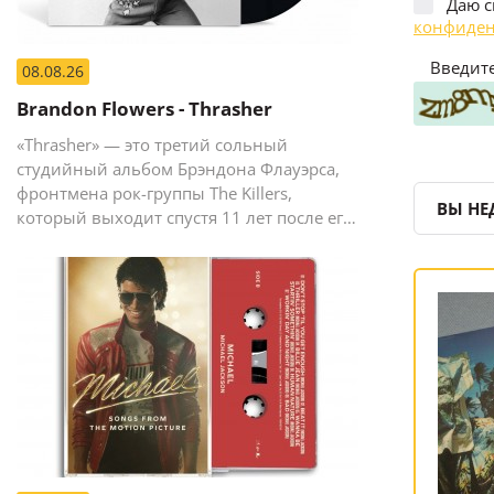
Даю с
конфиден
Введите
08.08.26
Brandon Flowers - Thrasher
«Thrasher» — это третий сольный
студийный альбом Брэндона Флауэрса,
фронтмена рок-группы The Killers,
ВЫ НЕ
который выходит спустя 11 лет после его
предыдущего сольного релиза The
Desired Effect (2015).