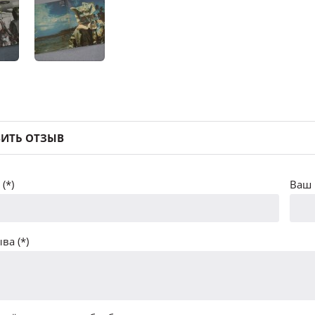
ИТЬ ОТЗЫВ
(*)
Ваш 
ва (*)