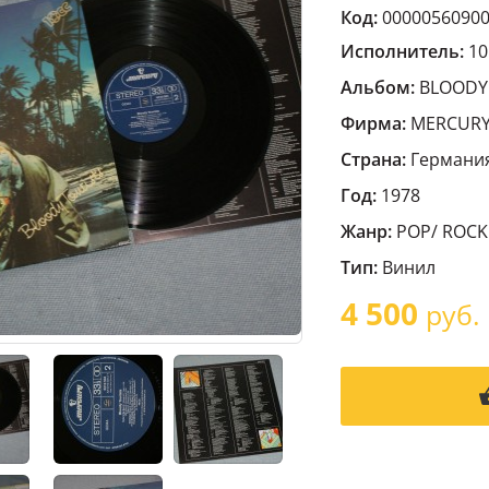
Код:
0000056090
Исполнитель:
10
Альбом:
BLOODY 
Фирма:
MERCUR
Страна:
Германи
Год:
1978
Жанр:
POP/ ROCK
Тип:
Винил
4 500
руб.