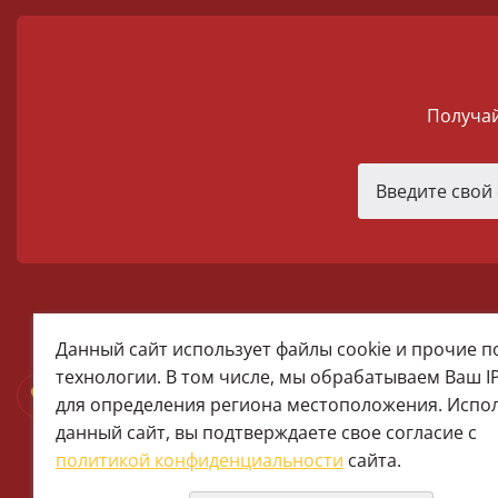
Получай
melomania66@rambler.ru
Данный сайт использует файлы cookie и прочие 
+7 (922) 025-50-71 (MAX)
технологии. В том числе, мы обрабатываем Ваш I
Тел:+7 (343) 374-15-67 (Мира 2)
для определения региона местоположения. Испо
Тел: +7 (343) 371-19-13 (Малышева
данный сайт, вы подтверждаете свое согласие с
+7 (922) 609-29-80 (MAX)
политикой конфиденциальности
сайта.