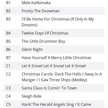
B1
Mele Kalikimaka
B2
Frosty The Snowman
B3
I'll Be Home For Christmas (If Only In My
Dreams)
B4
Twelve Days Of Christmas
B5
The Little Drummer Boy
B6
Silent Night
B7
Have Yourself A Merry Little Christmas
C1
Let It Snow! Let It Snow! Let It Snow!
C2
Christmas Carols: Deck The Halls / Away In A
Manger / I Saw Three Ships (Medley)
C3
Santa Claus Is Comin' To Town
C4
Sleigh Ride
C5
Hark! The Herald Angels Sing / It Came