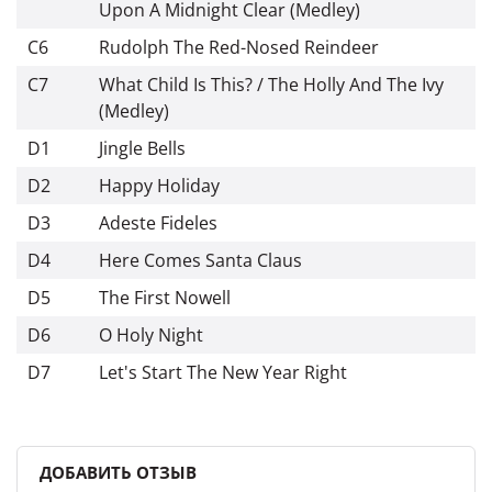
Upon A Midnight Clear (Medley)
C6
Rudolph The Red-Nosed Reindeer
C7
What Child Is This? / The Holly And The Ivy
(Medley)
D1
Jingle Bells
D2
Happy Holiday
D3
Adeste Fideles
D4
Here Comes Santa Claus
D5
The First Nowell
D6
O Holy Night
D7
Let's Start The New Year Right
ДОБАВИТЬ ОТЗЫВ