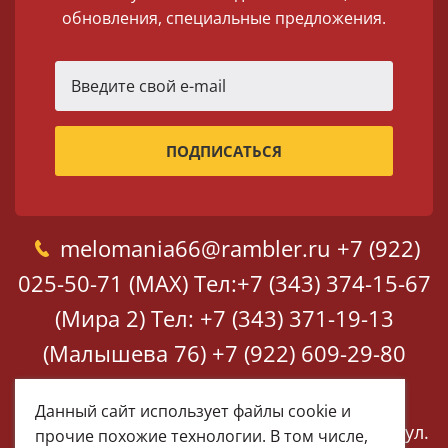
обновления, специальные предложения.
melomania66@rambler.ru
+7 (922)
025-50-71 (MAX)
Тел:+7 (343) 374-15-67
(Мира 2)
Тел: +7 (343) 371-19-13
(Малышева 76)
+7 (922) 609-29-80
(MAX)
Данный сайт использует файлы cookie и
Екатеринбург, ул. Мира 2
Екатеринбург, ул.
прочие похожие технологии. В том числе,