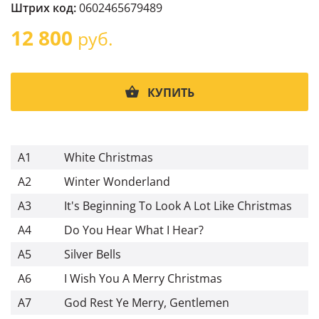
Штрих код:
0602465679489
12 800
руб.
КУПИТЬ
A1
White Christmas
A2
Winter Wonderland
A3
It's Beginning To Look A Lot Like Christmas
A4
Do You Hear What I Hear?
A5
Silver Bells
A6
I Wish You A Merry Christmas
A7
God Rest Ye Merry, Gentlemen