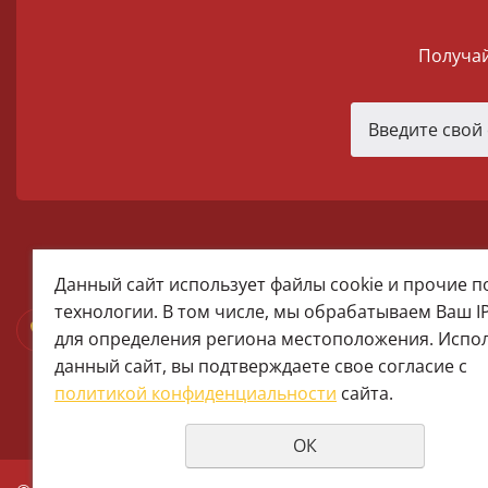
Получай
melomania66@rambler.ru
Данный сайт использует файлы cookie и прочие 
+7 (922) 025-50-71 (MAX)
технологии. В том числе, мы обрабатываем Ваш I
Тел:+7 (343) 374-15-67 (Мира 2)
для определения региона местоположения. Испо
Тел: +7 (343) 371-19-13 (Малышева
данный сайт, вы подтверждаете свое согласие с
+7 (922) 609-29-80 (MAX)
политикой конфиденциальности
сайта.
ОК