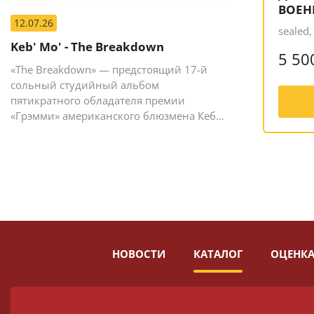
ВОЕН
12.07.26
sealed
Keb' Mo' - The Breakdown
5 50
«The Breakdown» — предстоящий 17-й
сольный студийный альбом
пятикратного обладателя премии
«Грэмми» американского блюзмена Кеба
Мо (Кевина Мура).
НОВОСТИ
КАТАЛОГ
ОЦЕНКА