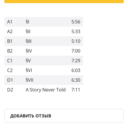
A1
§I
5:56
A2
§II
5:33
B1
§III
5:10
B2
§IV
7:00
C1
§V
7:29
C2
§VI
6:03
D1
§VII
6:30
D2
A Story Never Told
7:11
ДОБАВИТЬ ОТЗЫВ