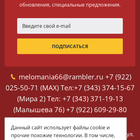
обновления, специальные предложения.
melomania66@rambler.ru
+7 (922)
025-50-71 (MAX)
Тел:+7 (343) 374-15-67
(Мира 2)
Тел: +7 (343) 371-19-13
(Малышева 76)
+7 (922) 609-29-80
(MAX)
Данный сайт использует файлы cookie и
Екатеринбург, ул. Мира 2
Екатеринбург, ул.
прочие похожие технологии. В том числе,