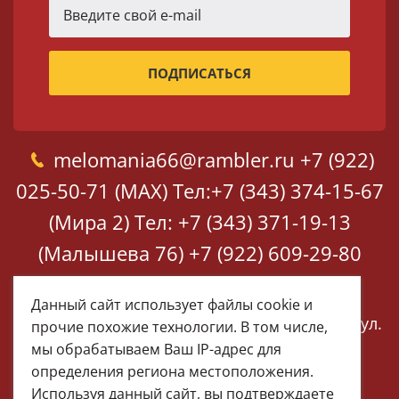
melomania66@rambler.ru
+7 (922)
025-50-71 (MAX)
Тел:+7 (343) 374-15-67
(Мира 2)
Тел: +7 (343) 371-19-13
(Малышева 76)
+7 (922) 609-29-80
(MAX)
Данный сайт использует файлы cookie и
Екатеринбург, ул. Мира 2
Екатеринбург, ул.
прочие похожие технологии. В том числе,
Малышева 76
мы обрабатываем Ваш IP-адрес для
определения региона местоположения.
Используя данный сайт, вы подтверждаете