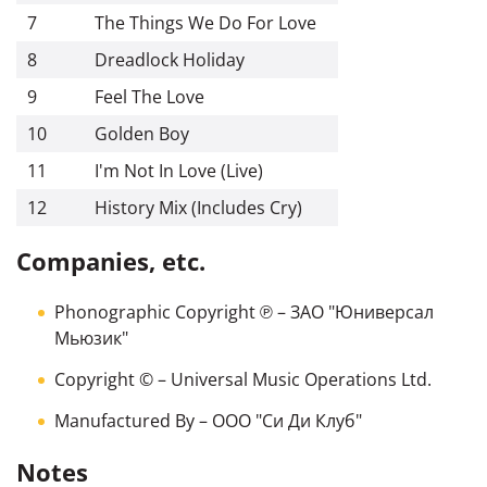
7
The Things We Do For Love
8
Dreadlock Holiday
9
Feel The Love
10
Golden Boy
11
I'm Not In Love (Live)
12
History Mix (Includes Cry)
Companies, etc.
Phonographic Copyright ℗
–
ЗАО "Юниверсал
Мьюзик"
Copyright ©
–
Universal Music Operations Ltd.
Manufactured By
–
ООО "Си Ди Клуб"
Notes