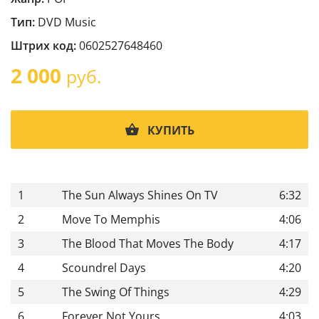
Тип:
DVD Music
Штрих код:
0602527648460
2 000
руб.
КУПИТЬ
1
The Sun Always Shines On TV
6:32
2
Move To Memphis
4:06
3
The Blood That Moves The Body
4:17
4
Scoundrel Days
4:20
5
The Swing Of Things
4:29
6
Forever Not Yours
4:03