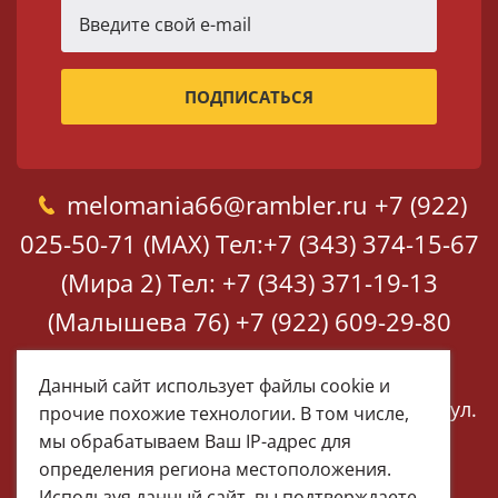
melomania66@rambler.ru
+7 (922)
025-50-71 (MAX)
Тел:+7 (343) 374-15-67
(Мира 2)
Тел: +7 (343) 371-19-13
(Малышева 76)
+7 (922) 609-29-80
(MAX)
Данный сайт использует файлы cookie и
Екатеринбург, ул. Мира 2
Екатеринбург, ул.
прочие похожие технологии. В том числе,
Малышева 76
мы обрабатываем Ваш IP-адрес для
определения региона местоположения.
Используя данный сайт, вы подтверждаете