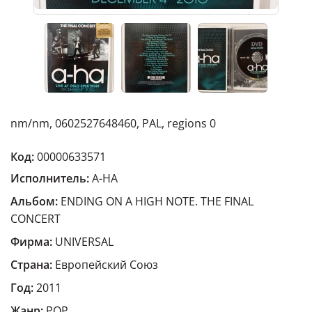
nm/nm, 0602527648460, PAL, regions 0
Код:
00000633571
Исполнитель:
A-HA
Альбом:
ENDING ON A HIGH NOTE. THE FINAL
CONCERT
Фирма:
UNIVERSAL
Страна:
Европейский Cоюз
Год:
2011
Жанр:
POP