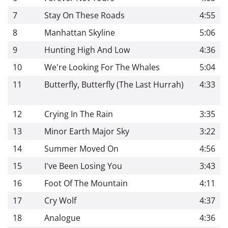
7
Stay On These Roads
4:55
8
Manhattan Skyline
5:06
9
Hunting High And Low
4:36
10
We're Looking For The Whales
5:04
11
Butterfly, Butterfly (The Last Hurrah)
4:33
12
Crying In The Rain
3:35
13
Minor Earth Major Sky
3:22
14
Summer Moved On
4:56
15
I've Been Losing You
3:43
16
Foot Of The Mountain
4:11
17
Cry Wolf
4:37
18
Analogue
4:36