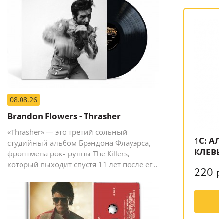
08.08.26
Brandon Flowers - Thrasher
«Thrasher» — это третий сольный
1С: А
студийный альбом Брэндона Флауэрса,
КЛЕВ
фронтмена рок-группы The Killers,
который выходит спустя 11 лет после его
220
предыдущего сольного релиза The
Desired Effect (2015).