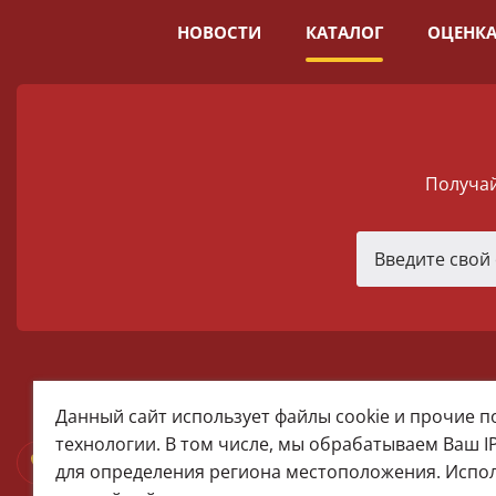
НОВОСТИ
КАТАЛОГ
ОЦЕНКА
Получай
melomania66@rambler.ru
Данный сайт использует файлы cookie и прочие 
+7 (922) 025-50-71 (MAX)
технологии. В том числе, мы обрабатываем Ваш I
Тел:+7 (343) 374-15-67 (Мира 2)
для определения региона местоположения. Испо
Тел: +7 (343) 371-19-13 (Малышева