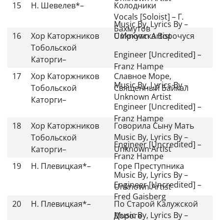
15
Н. Шевелев*
–
Колодники
Vocals [Soloist]
–
Г.
Music By, Lyrics By
–
Бахмутов
16
Хор Каторжников
Unknown Artist
С Иркутска Ворочуся
Тобольской
Engineer [Uncredited]
–
Каторги
–
Franz Hampe
17
Хор Каторжников
Славное Море,
Music By, Lyrics By
–
Тобольской
Священный Байкал
Unknown Artist
Каторги
–
Engineer [Uncredited]
–
Franz Hampe
18
Хор Каторжников
Говорила Сыну Мать
Music By, Lyrics By
–
Тобольской
Engineer [Uncredited]
–
Unknown Artist
Каторги
–
Franz Hampe
19
Н. Плевицкая*
–
Горе Преступника
Music By, Lyrics By
–
Engineer [Uncredited]
–
Unknown Artist
Fred Gaisberg
20
Н. Плевицкая*
–
По Старой Калужской
Music By, Lyrics By
–
Дороге