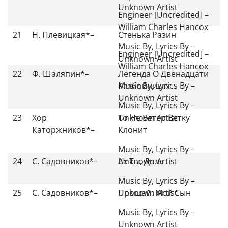
Unknown Artist
Engineer [Uncredited]
–
William Charles Hancox
21
Н. Плевицкая*
–
Стенька Разин
Music By, Lyrics By
–
Engineer [Uncredited]
–
Unknown Artist
William Charles Hancox
22
Ф. Шаляпин*
–
Легенда О Двенадцати
Music By, Lyrics By
–
Разбойниках
Unknown Artist
Music By, Lyrics By
–
23
Хор
Unknown Artist
То Не Ветер Ветку
Каторжников*
–
Клонит
Music By, Lyrics By
–
24
С. Садовников*
–
Unknown Artist
Ах Ты, Доля
Music By, Lyrics By
–
25
С. Садовников*
–
Unknown Artist
Прощай, Мой Сын
Music By, Lyrics By
–
Unknown Artist