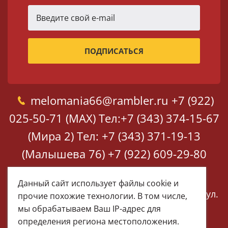
melomania66@rambler.ru
+7 (922)
025-50-71 (MAX)
Тел:+7 (343) 374-15-67
(Мира 2)
Тел: +7 (343) 371-19-13
(Малышева 76)
+7 (922) 609-29-80
(MAX)
Данный сайт использует файлы cookie и
Екатеринбург, ул. Мира 2
Екатеринбург, ул.
прочие похожие технологии. В том числе,
Малышева 76
мы обрабатываем Ваш IP-адрес для
определения региона местоположения.