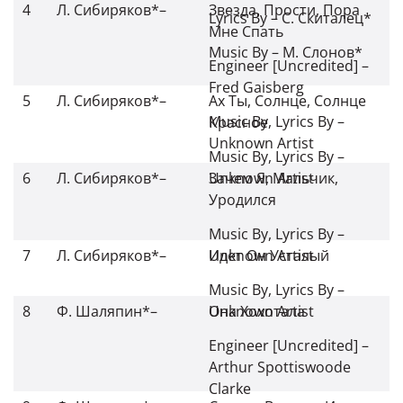
4
Л. Сибиряков*
–
Звезда, Прости, Пора
Lyrics By
–
С. Скиталец*
Мне Спать
Music By
–
М. Слонов*
Engineer [Uncredited]
–
Fred Gaisberg
5
Л. Сибиряков*
–
Ах Ты, Солнце, Солнце
Music By, Lyrics By
–
Красное
Unknown Artist
Music By, Lyrics By
–
6
Л. Сибиряков*
–
Unknown Artist
Зачем Я, Мальчик,
Уродился
Music By, Lyrics By
–
7
Л. Сибиряков*
–
Unknown Artist
Идет Он Усталый
Music By, Lyrics By
–
8
Ф. Шаляпин*
–
Unknown Artist
Она Хохотала
Engineer [Uncredited]
–
Arthur Spottiswoode
Clarke