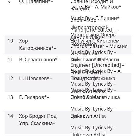
9
Ф. Шаляпин*
–
Солнце Всходит И
Lyrics By
–
А. Майков*
Заходит
Music By
–
Г. Лишин*
Choir
–
Хор
Императорской
Piano [Uncredited]
–
Московской Оперы
Даниил Ильич
10
Хор
Не Гулял С Кистенем
Похитонов
Chorus Master
–
Михаил
Каторжников*
–
Music By, Lyrics By
–
И. Семёнов
11
В. Севастьянов*
–
Unknown Artist
Хоть Трава Не Расти
Engineer [Uncredited]
–
Music By, Lyrics By
–
А.
Fred Gaisberg
12
Н. Шевелев*
–
Шмидтгоф*
Песня Каторжника
Music By, Lyrics By
–
Music By, Lyrics By
–
Unknown Artist
13
Е. Гиляров*
–
Unknown Artist
Погиб Я, Мальчишка
Music By, Lyrics By
–
14
Хор Бродяг Под
Unknown Artist
Ермак
Упр. Скалкина
–
Music By, Lyrics By
–
Unknown Artist