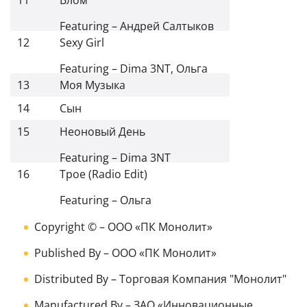
Featuring
–
Андрей Салтыков
12
Sexy Girl
Featuring
–
Dima 3NT
,
Ольга
13
Моя Музыка
14
Сын
15
Неоновый День
Featuring
–
Dima 3NT
16
Трое (Radio Edit)
Featuring
–
Ольга
Copyright ©
– ООО «ПК Монолит»
Published By
– ООО «ПК Монолит»
Distributed By
– Торговая Компания "Монолит"
Manufactured By
– ЗАО «Инновационные