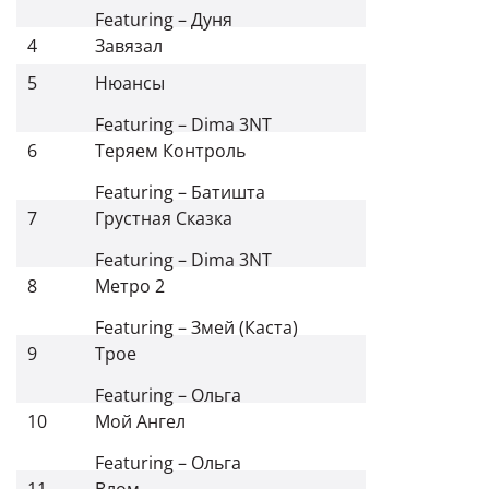
Featuring
–
Дуня
4
Завязал
5
Нюансы
Featuring
–
Dima 3NT
6
Теряем Контроль
Featuring
–
Батишта
7
Грустная Сказка
Featuring
–
Dima 3NT
8
Метро 2
Featuring
–
Змей (Каста)
9
Трое
Featuring
–
Ольга
10
Мой Ангел
Featuring
–
Ольга
11
Влом