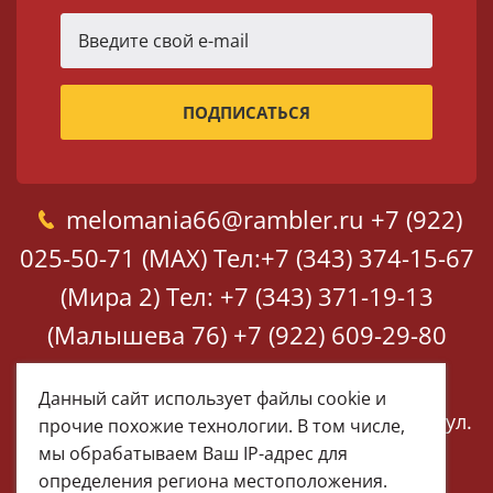
melomania66@rambler.ru
+7 (922)
025-50-71 (MAX)
Тел:+7 (343) 374-15-67
(Мира 2)
Тел: +7 (343) 371-19-13
(Малышева 76)
+7 (922) 609-29-80
(MAX)
Данный сайт использует файлы cookie и
Екатеринбург, ул. Мира 2
Екатеринбург, ул.
прочие похожие технологии. В том числе,
Малышева 76
мы обрабатываем Ваш IP-адрес для
определения региона местоположения.