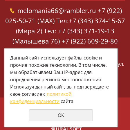
melomania66@rambler.ru
+7 (922)
025-50-71 (MAX)
Тел:+7 (343) 374-15-67
(Мира 2)
Тел: +7 (343) 371-19-13
(Малышева 76)
+7 (922) 609-29-80
(MAX)
Данный сайт использует файлы cookie и
Екатеринбург, ул. Мира 2
Екатеринбург, ул.
прочие похожие технологии. В том числе,
Малышева 76
мы обрабатываем Ваш IP-адрес для
определения региона местоположения.
Используя данный сайт, вы подтверждаете
свое согласие с
политикой
конфиденциальности
сайта.
© 1997 - 2026 Меломания
ОК
Политика конфиденциальности
создание сайтов
URALSOFT