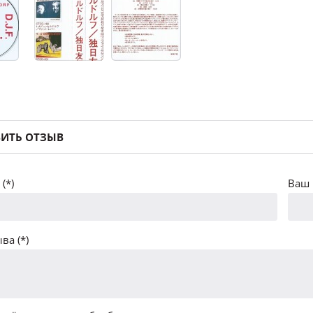
ИТЬ ОТЗЫВ
(*)
Ваш 
ва (*)