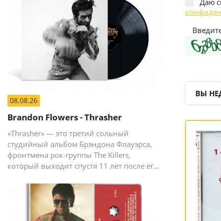
Даю с
конфиден
Введите
ВЫ НЕ
08.08.26
Brandon Flowers - Thrasher
«Thrasher» — это третий сольный
студийный альбом Брэндона Флауэрса,
фронтмена рок-группы The Killers,
который выходит спустя 11 лет после его
предыдущего сольного релиза The
Desired Effect (2015).