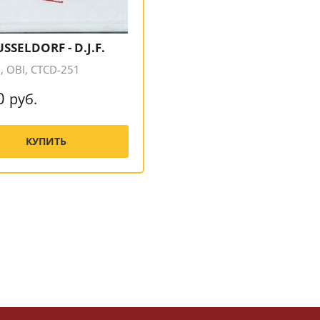
USSELDORF - D.J.F.
 OBI, CTCD-251
0
руб.
КУПИТЬ