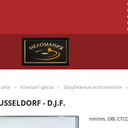
талог
Компакт-диски
Зарубежные исполнители
USSELDORF - D.J.F.
nm/nm, OBI, CTC