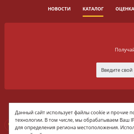
НОВОСТИ
КАТАЛОГ
ОЦЕНКА
Получай
melomania66@rambler.ru
Данный сайт использует файлы cookie и прочие 
+7 (922) 025-50-71 (MAX)
технологии. В том числе, мы обрабатываем Ваш I
Тел:+7 (343) 374-15-67 (Мира 2)
для определения региона местоположения. Испо
Тел: +7 (343) 371-19-13 (Малышева