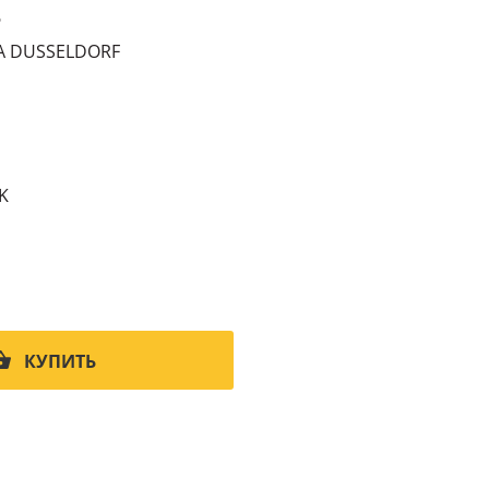
6
A DUSSELDORF
K
КУПИТЬ