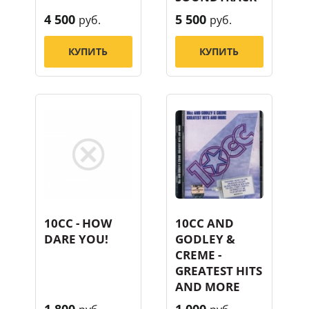
4 500
5 500
руб.
руб.
КУПИТЬ
КУПИТЬ
10CC - HOW
10CC AND
DARE YOU!
GODLEY &
CREME -
GREATEST HITS
AND MORE
1 800
1 000