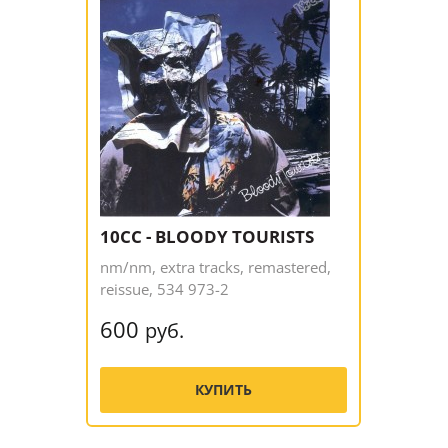
10CC - BLOODY TOURISTS
nm/nm, extra tracks, remastered,
reissue, 534 973-2
600
руб.
КУПИТЬ