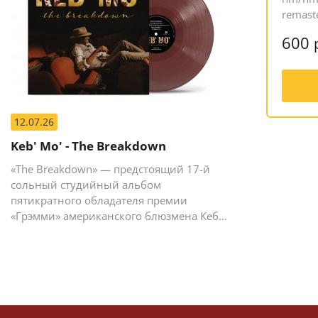
remaste
600
12.07.26
Keb' Mo' - The Breakdown
«The Breakdown» — предстоящий 17-й
сольный студийный альбом
пятикратного обладателя премии
«Грэмми» американского блюзмена Кеба
Мо (Кевина Мура).