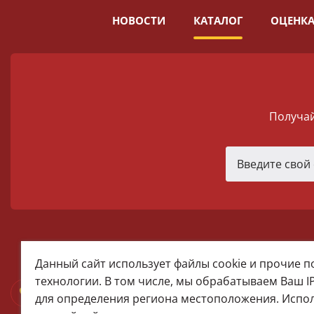
НОВОСТИ
КАТАЛОГ
ОЦЕНКА
Получай
melomania66@rambler.ru
Данный сайт использует файлы cookie и прочие 
+7 (922) 025-50-71 (MAX)
технологии. В том числе, мы обрабатываем Ваш I
Тел:+7 (343) 374-15-67 (Мира 2)
для определения региона местоположения. Испо
Тел: +7 (343) 371-19-13 (Малышева