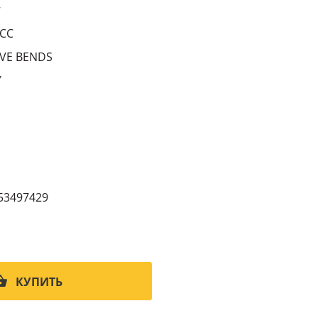
7
CC
VE BENDS
Y
53497429
КУПИТЬ