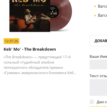
Barco
Barc
ДОБАВ
12.07.26
Keb' Mo' - The Breakdown
Ваше Имя 
«The Breakdown» — предстоящий 17-й
сольный студийный альбом
пятикратного обладателя премии
«Грэмми» американского блюзмена Кеба
Текст отзы
Мо (Кевина Мура).
Даю с
конфиден