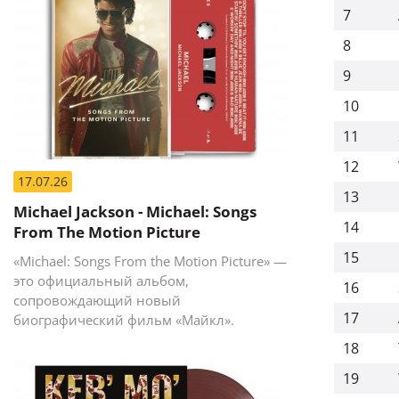
7
8
9
10
11
12
17.07.26
13
Michael Jackson - Michael: Songs
14
From The Motion Picture
15
«Michael: Songs From the Motion Picture» —
это официальный альбом,
16
сопровождающий новый
17
биографический фильм «Майкл».
18
19