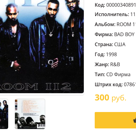
Код:
0000034089
Исполнитель:
11
Альбом:
ROOM 1
Фирма:
BAD BOY
Страна:
США
Год:
1998
Жанр:
R&B
Тип:
CD Фирма
Штрих код:
0786
300
руб.