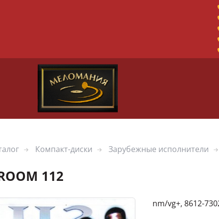
талог
Компакт-диски
Зарубежные исполнители
 ROOM 112
nm/vg+, 8612-730