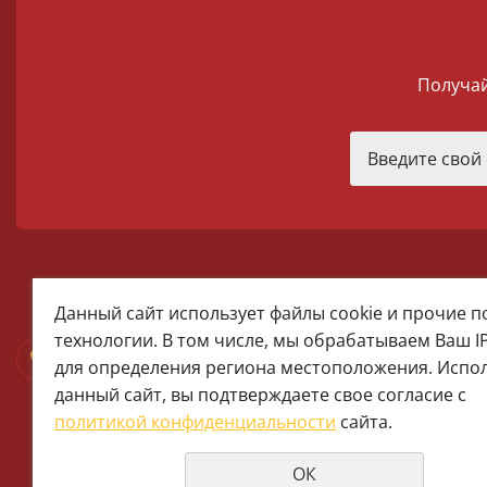
Получай
melomania66@rambler.ru
Данный сайт использует файлы cookie и прочие 
+7 (922) 025-50-71 (MAX)
технологии. В том числе, мы обрабатываем Ваш I
Тел:+7 (343) 374-15-67 (Мира 2)
для определения региона местоположения. Испо
Тел: +7 (343) 371-19-13 (Малышева
данный сайт, вы подтверждаете свое согласие с
+7 (922) 609-29-80 (MAX)
политикой конфиденциальности
сайта.
ОК