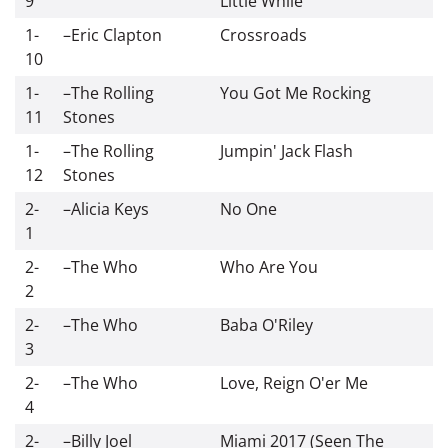
9
Little While
1-
–
Eric Clapton
Crossroads
10
1-
–
The Rolling
You Got Me Rocking
11
Stones
1-
–
The Rolling
Jumpin' Jack Flash
12
Stones
2-
–
Alicia Keys
No One
1
2-
–
The Who
Who Are You
2
2-
–
The Who
Baba O'Riley
3
2-
–
The Who
Love, Reign O'er Me
4
2-
–
Billy Joel
Miami 2017 (Seen The