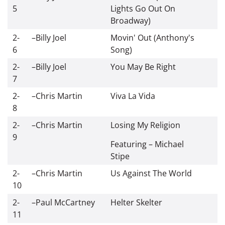
5
Lights Go Out On
Broadway)
2-
–
Billy Joel
Movin' Out (Anthony's
6
Song)
2-
–
Billy Joel
You May Be Right
7
2-
–
Chris Martin
Viva La Vida
8
2-
–
Chris Martin
Losing My Religion
9
Featuring – Michael
Stipe
2-
–
Chris Martin
Us Against The World
10
2-
–
Paul McCartney
Helter Skelter
11