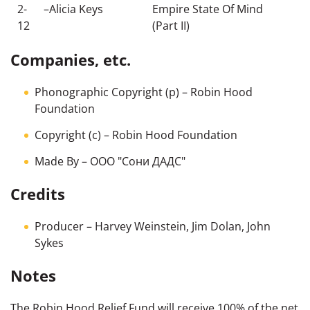
2-
–
Alicia Keys
Empire State Of Mind
12
(Part II)
Companies, etc.
Phonographic Copyright (p)
– Robin Hood
Foundation
Copyright (c)
– Robin Hood Foundation
Made By
– ООО "Сони ДАДС"
Credits
Producer
–
Harvey Weinstein
,
Jim Dolan
,
John
Sykes
Notes
The Robin Hood Relief Fund will receive 100% of the net