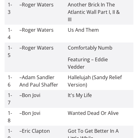
1-
–
Roger Waters
Another Brick In The
3
Atlantic Wall Part I, II &
III
1-
–
Roger Waters
Us And Them
4
1-
–
Roger Waters
Comfortably Numb
5
Featuring – Eddie
Vedder
1-
–
Adam Sandler
Hallelujah (Sandy Relief
6
And Paul Shaffer
Version)
1-
–
Bon Jovi
It's My Life
7
1-
–
Bon Jovi
Wanted Dead Or Alive
8
1-
–
Eric Clapton
Got To Get Better In A