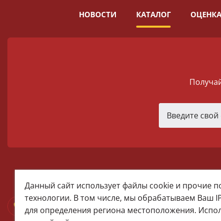
НОВОСТИ
КАТАЛОГ
ОЦЕНКА
Получай
melomania66@rambler.ru
Данный сайт использует файлы cookie и прочие 
+7 (922) 025-50-71 (MAX)
технологии. В том числе, мы обрабатываем Ваш I
Тел:+7 (343) 374-15-67 (Мира 2)
для определения региона местоположения. Испо
Тел: +7 (343) 371-19-13 (Малышева