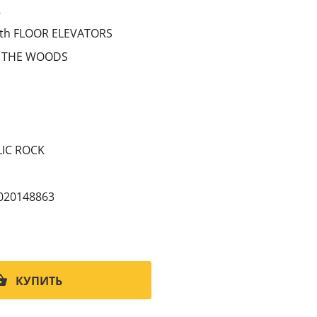
8
th FLOOR ELEVATORS
 THE WOODS
IC ROCK
020148863
КУПИТЬ