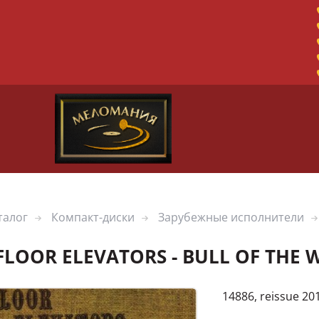
талог
Компакт-диски
Зарубежные исполнители
 FLOOR ELEVATORS - BULL OF THE
14886, reissue 20