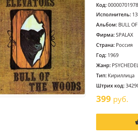
Код:
0000070197
Исполнитель:
13
Альбом:
BULL OF
Фирма:
SPALAX
Страна:
Россия
Год:
1969
Жанр:
PSYCHEDEL
Тип:
Кириллица
Штрих код:
3429
399
руб.