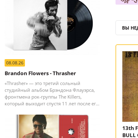
ВЫ НЕ
08.08.26
Brandon Flowers - Thrasher
«Thrasher» — это третий сольный
студийный альбом Брэндона Флауэрса,
фронтмена рок-группы The Killers,
который выходит спустя 11 лет после его
предыдущего сольного релиза The
Desired Effect (2015).
13th 
BULL