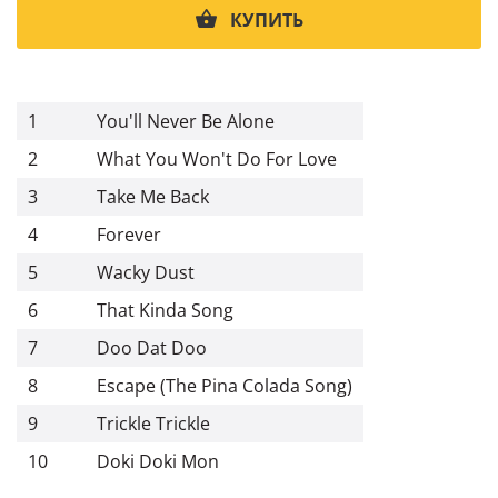
КУПИТЬ
1
You'll Never Be Alone
2
What You Won't Do For Love
3
Take Me Back
4
Forever
5
Wacky Dust
6
That Kinda Song
7
Doo Dat Doo
8
Escape (The Pina Colada Song)
9
Trickle Trickle
10
Doki Doki Mon