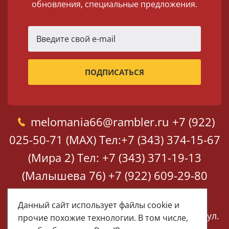
обновления, специальные предложения.
melomania66@rambler.ru
+7 (922)
025-50-71 (MAX)
Тел:+7 (343) 374-15-67
(Мира 2)
Тел: +7 (343) 371-19-13
(Малышева 76)
+7 (922) 609-29-80
(MAX)
Данный сайт использует файлы cookie и
Екатеринбург, ул. Мира 2
Екатеринбург, ул.
прочие похожие технологии. В том числе,