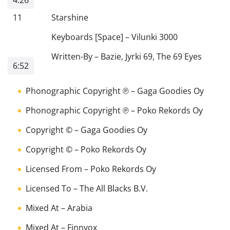
11
Starshine
Keyboards [Space]
–
Vilunki 3000
Written-By
–
Bazie
,
Jyrki 69
,
The 69 Eyes
6:52
Phonographic Copyright ℗
– Gaga Goodies Oy
Phonographic Copyright ℗
– Poko Rekords Oy
Copyright ©
– Gaga Goodies Oy
Copyright ©
– Poko Rekords Oy
Licensed From
– Poko Rekords Oy
Licensed To
– The All Blacks B.V.
Mixed At
– Arabia
Mixed At
– Finnvox