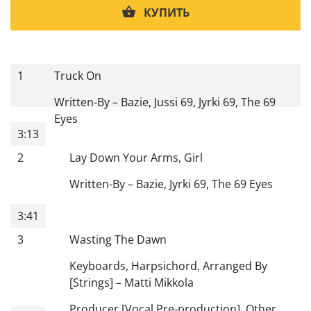
КУПИТЬ
1
Truck On
Written-By
–
Bazie
,
Jussi 69
,
Jyrki 69
,
The 69
Eyes
3:13
2
Lay Down Your Arms, Girl
Written-By
–
Bazie
,
Jyrki 69
,
The 69 Eyes
3:41
3
Wasting The Dawn
Keyboards, Harpsichord, Arranged By
[Strings]
–
Matti Mikkola
Producer [Vocal Pre-production], Other