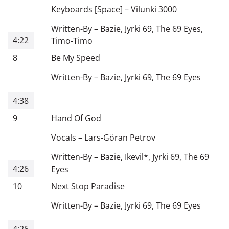
Keyboards [Space]
–
Vilunki 3000
Written-By
–
Bazie
,
Jyrki 69
,
The 69 Eyes
,
4:22
Timo-Timo
8
Be My Speed
Written-By
–
Bazie
,
Jyrki 69
,
The 69 Eyes
4:38
9
Hand Of God
Vocals
–
Lars-Göran Petrov
Written-By
–
Bazie
,
Ikevil*
,
Jyrki 69
,
The 69
4:26
Eyes
10
Next Stop Paradise
Written-By
–
Bazie
,
Jyrki 69
,
The 69 Eyes
4:26