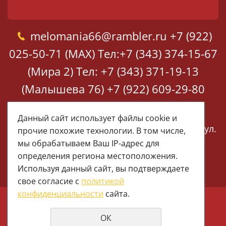
melomania66@rambler.ru
+7 (922)
025-50-71 (MAX)
Тел:+7 (343) 374-15-67
(Мира 2)
Тел: +7 (343) 371-19-13
(Малышева 76)
+7 (922) 609-29-80
(MAX)
Данный сайт использует файлы cookie и
Екатеринбург, ул. Мира 2
Екатеринбург, ул.
прочие похожие технологии. В том числе,
Малышева 76
мы обрабатываем Ваш IP-адрес для
определения региона местоположения.
Используя данный сайт, вы подтверждаете
свое согласие с
политикой
конфиденциальности
сайта.
© 1997 - 2026 Меломания
ОК
Политика конфиденциальности