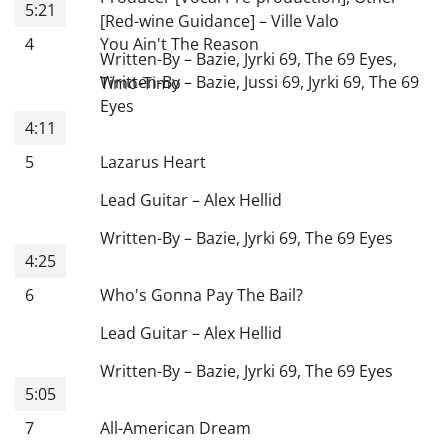
5:21
[Red-wine Guidance]
–
Ville Valo
4
You Ain't The Reason
Written-By
–
Bazie
,
Jyrki 69
,
The 69 Eyes
,
Written-By
–
Bazie
,
Jussi 69
,
Jyrki 69
,
The 69
Timo-Timo
Eyes
4:11
5
Lazarus Heart
Lead Guitar
–
Alex Hellid
Written-By
–
Bazie
,
Jyrki 69
,
The 69 Eyes
4:25
6
Who's Gonna Pay The Bail?
Lead Guitar
–
Alex Hellid
Written-By
–
Bazie
,
Jyrki 69
,
The 69 Eyes
5:05
7
All-American Dream