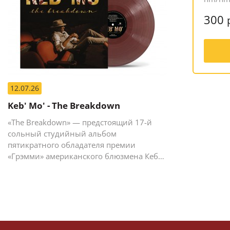
300
12.07.26
Keb' Mo' - The Breakdown
«The Breakdown» — предстоящий 17-й
сольный студийный альбом
пятикратного обладателя премии
«Грэмми» американского блюзмена Кеба
Мо (Кевина Мура).