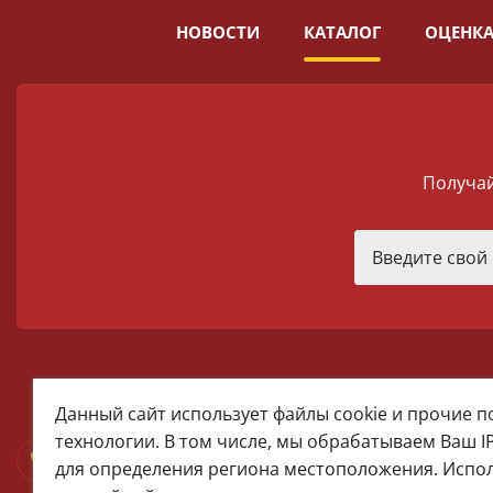
НОВОСТИ
КАТАЛОГ
ОЦЕНКА
Получай
melomania66@rambler.ru
Данный сайт использует файлы cookie и прочие 
+7 (922) 025-50-71 (MAX)
технологии. В том числе, мы обрабатываем Ваш I
Тел:+7 (343) 374-15-67 (Мира 2)
для определения региона местоположения. Испо
Тел: +7 (343) 371-19-13 (Малышева