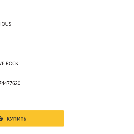
7
RIOUS
VE ROCK
74477620
КУПИТЬ