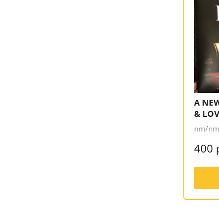
A NEW
& LO
nm/nm,
400