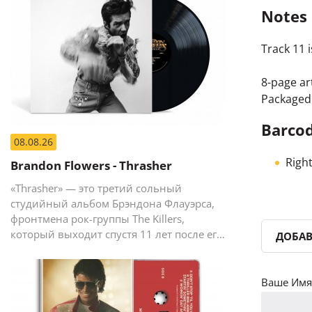
Notes
Track 11 
8-page ar
Packaged 
Barcod
08.08.26
Right
Brandon Flowers - Thrasher
«Thrasher» — это третий сольный
студийный альбом Брэндона Флауэрса,
фронтмена рок-группы The Killers,
который выходит спустя 11 лет после его
ДОБАВ
предыдущего сольного релиза The
Desired Effect (2015).
Ваше Имя 