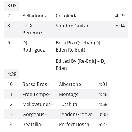
3:08
7
Belladonna
–
Cocokoda
4:19
8
LTJ X-
Sombre Guitar
5:04
Perience
–
9
DJ
Bota Pra Quebar (DJ
Rodriguez
–
Eden Re-Edit)
Edited By [Re-Edit]
–
DJ
Eden
4:28
10
Bossa Bros
–
Albertone
4:01
11
Free Tempo
–
Montage
4:46
12
Mellowtunes
–
Tutshita
4:58
13
Gorgeous
–
Tender Groove
3:30
14
Beatzilia
–
Perfect Bossa
6:23