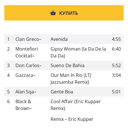
КУПИТЬ
1
Clan Greco
–
Avenida
4:55
2
Montefiori
Gipsy Woman (la Da De la
6:40
Cocktail
–
Da Da)
3
Don Carlos
–
Sueno De Bahia
5:52
4
Gazzara
–
Our Man In Rio (LTJ
3:04
Jazzsamba Remix)
5
Alan Sqa
–
Gente Boa
5:01
6
Black &
Cool Affair (Eric Kupper
Brown
–
Remix)
Remix
–
Eric Kupper