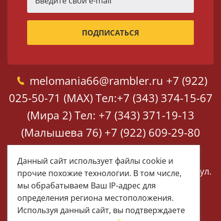
melomania66@rambler.ru
+7 (922)
025-50-71 (MAX)
Тел:+7 (343) 374-15-67
(Мира 2)
Тел: +7 (343) 371-19-13
(Малышева 76)
+7 (922) 609-29-80
(MAX)
Данный сайт использует файлы cookie и
Екатеринбург, ул. Мира 2
Екатеринбург, ул.
прочие похожие технологии. В том числе,
Малышева 76
мы обрабатываем Ваш IP-адрес для
определения региона местоположения.
Используя данный сайт, вы подтверждаете