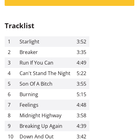
Tracklist
1
Starlight
3:52
2
Breaker
3:35
3
Run If You Can
4:49
4
Can't Stand The Night
5:22
5
Son Of A Bitch
3:55
6
Burning
5:15
7
Feelings
4:48
8
Midnight Highway
3:58
9
Breaking Up Again
4:39
10
Down And Out
3:42