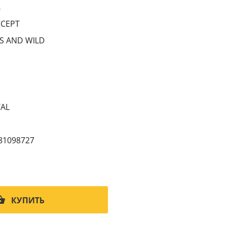
6
CCEPT
S AND WILD
AL
81098727
КУПИТЬ