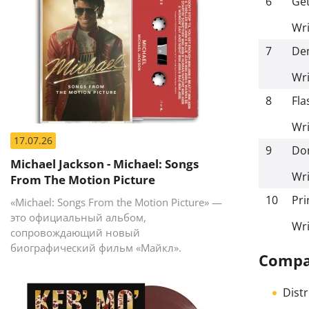
6
Ge
Wri
7
De
Wri
8
Fla
Wri
17.07.26
9
Don
Michael Jackson - Michael: Songs
Wri
From The Motion Picture
10
Pri
«Michael: Songs From the Motion Picture» —
это официальный альбом,
Wri
сопровождающий новый
биографический фильм «Майкл».
Compan
Dist