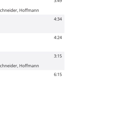
3:49
kschneider, Hoffmann
4:34
4:24
3:15
kschneider, Hoffmann
6:15