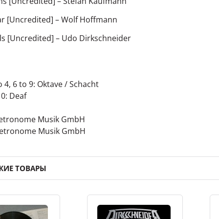
s [Uncredited]
–
Stefan Kaufmann
ar [Uncredited]
–
Wolf Hoffmann
ls [Uncredited]
–
Udo Dirkschneider
o 4, 6 to 9: Oktave / Schacht
10: Deaf
Metronome Musik GmbH
Metronome Musik GmbH
ЖИЕ ТОВАРЫ