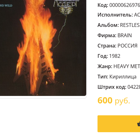
Код:
0000062697
Исполнитель:
A
Альбом:
RESTLES
Фирма:
BRAIN
Страна:
РОССИЯ
Год:
1982
Жанр:
HEAVY MET
Тип:
Кириллица
Штрих код:
0422
600
руб.