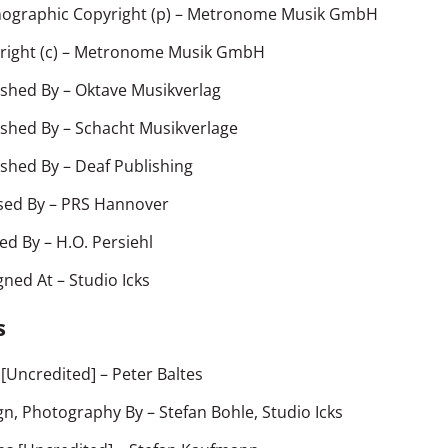
ographic Copyright (p)
– Metronome Musik GmbH
ight (c)
– Metronome Musik GmbH
ished By
– Oktave Musikverlag
ished By
– Schacht Musikverlage
ished By
– Deaf Publishing
sed By
– PRS Hannover
ted By
– H.O. Persiehl
gned At
– Studio Icks
s
 [Uncredited]
–
Peter Baltes
gn, Photography By
–
Stefan Bohle
,
Studio Icks