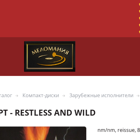
талог
Компакт-диски
Зарубежные исполнители
T - RESTLESS AND WILD
nm/nm, reissue, 8