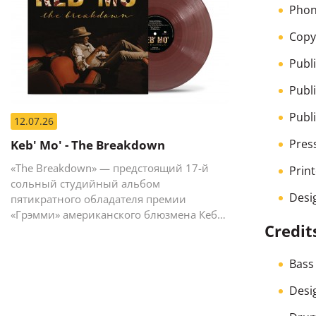
Phon
Copyr
Publ
Publ
Publ
12.07.26
Pres
Keb' Mo' - The Breakdown
«The Breakdown» — предстоящий 17-й
Prin
сольный студийный альбом
Desi
пятикратного обладателя премии
«Грэмми» американского блюзмена Кеба
Credit
Мо (Кевина Мура).
Bass
Desi