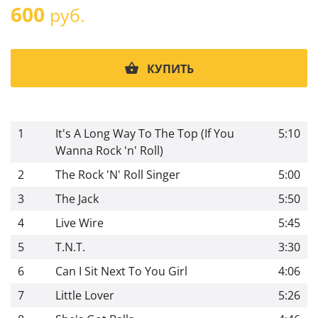
600
руб.
КУПИТЬ
1
It's A Long Way To The Top (If You
5:10
Wanna Rock 'n' Roll)
2
The Rock 'N' Roll Singer
5:00
3
The Jack
5:50
4
Live Wire
5:45
5
T.N.T.
3:30
6
Can I Sit Next To You Girl
4:06
7
Little Lover
5:26