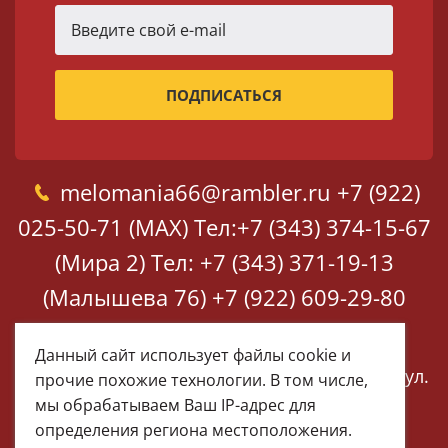
melomania66@rambler.ru
+7 (922)
025-50-71 (MAX)
Тел:+7 (343) 374-15-67
(Мира 2)
Тел: +7 (343) 371-19-13
(Малышева 76)
+7 (922) 609-29-80
(MAX)
Данный сайт использует файлы cookie и
Екатеринбург, ул. Мира 2
Екатеринбург, ул.
прочие похожие технологии. В том числе,
Малышева 76
мы обрабатываем Ваш IP-адрес для
определения региона местоположения.