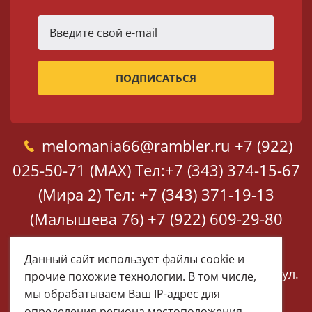
melomania66@rambler.ru
+7 (922)
025-50-71 (MAX)
Тел:+7 (343) 374-15-67
(Мира 2)
Тел: +7 (343) 371-19-13
(Малышева 76)
+7 (922) 609-29-80
(MAX)
Данный сайт использует файлы cookie и
Екатеринбург, ул. Мира 2
Екатеринбург, ул.
прочие похожие технологии. В том числе,
Малышева 76
мы обрабатываем Ваш IP-адрес для
определения региона местоположения.