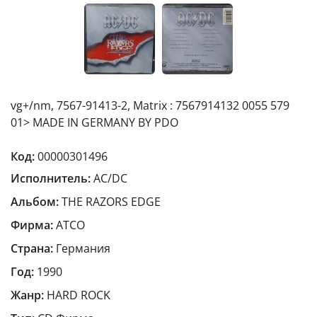
vg+/nm, 7567-91413-2, Matrix : 7567914132 0055 579
01> MADE IN GERMANY BY PDO
Код:
00000301496
Исполнитель:
AC/DC
Альбом:
THE RAZORS EDGE
Фирма:
ATCO
Страна:
Германия
Год:
1990
Жанр:
HARD ROCK