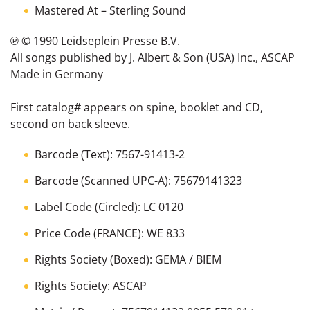
Mastered At
– Sterling Sound
℗ © 1990 Leidseplein Presse B.V.
All songs published by J. Albert & Son (USA) Inc., ASCAP
Made in Germany
First catalog# appears on spine, booklet and CD,
second on back sleeve.
Barcode (Text): 7567-91413-2
Barcode (Scanned UPC-A): 75679141323
Label Code (Circled): LC 0120
Price Code (FRANCE): WE 833
Rights Society (Boxed): GEMA / BIEM
Rights Society: ASCAP