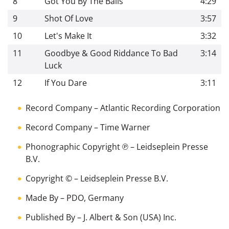
8
Got You By The Balls
4:29
9
Shot Of Love
3:57
10
Let's Make It
3:32
11
Goodbye & Good Riddance To Bad
3:14
Luck
12
If You Dare
3:11
Record Company
– Atlantic Recording Corporation
Record Company
– Time Warner
Phonographic Copyright ℗
– Leidseplein Presse
B.V.
Copyright ©
– Leidseplein Presse B.V.
Made By
– PDO, Germany
Published By
– J. Albert & Son (USA) Inc.