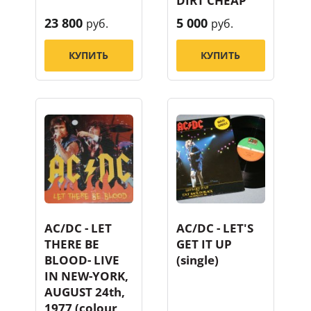
DIRT CHEAP
23 800
5 000
руб.
руб.
КУПИТЬ
КУПИТЬ
AC/DC - LET
AC/DC - LET'S
THERE BE
GET IT UP
BLOOD- LIVE
(single)
IN NEW-YORK,
AUGUST 24th,
1977 (colour