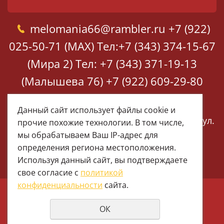
melomania66@rambler.ru
+7 (922)
025-50-71 (MAX)
Тел:+7 (343) 374-15-67
(Мира 2)
Тел: +7 (343) 371-19-13
(Малышева 76)
+7 (922) 609-29-80
(MAX)
Данный сайт использует файлы cookie и
Екатеринбург, ул. Мира 2
Екатеринбург, ул.
прочие похожие технологии. В том числе,
Малышева 76
мы обрабатываем Ваш IP-адрес для
определения региона местоположения.
Используя данный сайт, вы подтверждаете
свое согласие с
политикой
конфиденциальности
сайта.
© 1997 - 2026 Меломания
ОК
Политика конфиденциальности