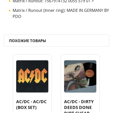
Matrix / Runout: 7567914132 0055 579 01 >
Matrix / Runout (Inner ring): MADE IN GERMANY BY
PDO
ПОХОЖИЕ ТОВАРЫ
AC/DC - AC/DC
AC/DC - DIRTY
(BOX SET)
DEEDS DONE