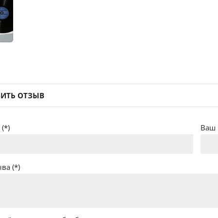
ИТЬ ОТЗЫВ
(*)
Ваш 
ва (*)