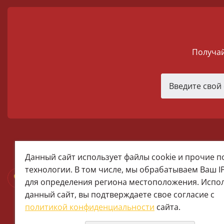
Получай
melomania66@rambler.ru
Данный сайт использует файлы cookie и прочие 
+7 (922) 025-50-71 (MAX)
технологии. В том числе, мы обрабатываем Ваш I
Тел:+7 (343) 374-15-67 (Мира 2)
для определения региона местоположения. Испо
Тел: +7 (343) 371-19-13 (Малышева
данный сайт, вы подтверждаете свое согласие с
+7 (922) 609-29-80 (MAX)
политикой конфиденциальности
сайта.