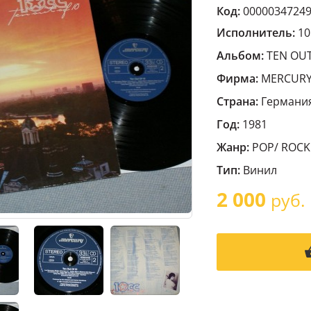
Код:
0000034724
Исполнитель:
10
Альбом:
TEN OUT
Фирма:
MERCUR
Страна:
Германи
Год:
1981
Жанр:
POP/ ROCK
Тип:
Винил
2 000
руб.