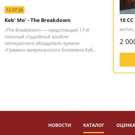
12.07.26
Keb' Mo' - The Breakdown
10 CC
ex/nm,
«The Breakdown» — предстоящий 17-й
сольный студийный альбом
2 00
пятикратного обладателя премии
«Грэмми» американского блюзмена Кеба
Мо (Кевина Мура).
НОВОСТИ
КАТАЛОГ
ОЦЕНКА