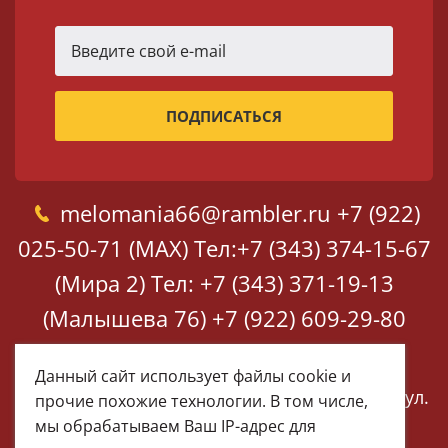
melomania66@rambler.ru
+7 (922)
025-50-71 (MAX)
Тел:+7 (343) 374-15-67
(Мира 2)
Тел: +7 (343) 371-19-13
(Малышева 76)
+7 (922) 609-29-80
(MAX)
Данный сайт использует файлы cookie и
Екатеринбург, ул. Мира 2
Екатеринбург, ул.
прочие похожие технологии. В том числе,
Малышева 76
мы обрабатываем Ваш IP-адрес для