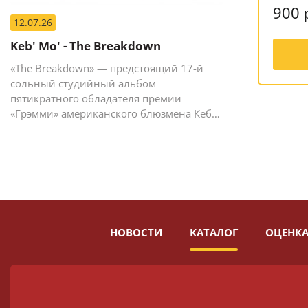
900
12.07.26
Keb' Mo' - The Breakdown
«The Breakdown» — предстоящий 17-й
сольный студийный альбом
пятикратного обладателя премии
«Грэмми» американского блюзмена Кеба
Мо (Кевина Мура).
НОВОСТИ
КАТАЛОГ
ОЦЕНКА