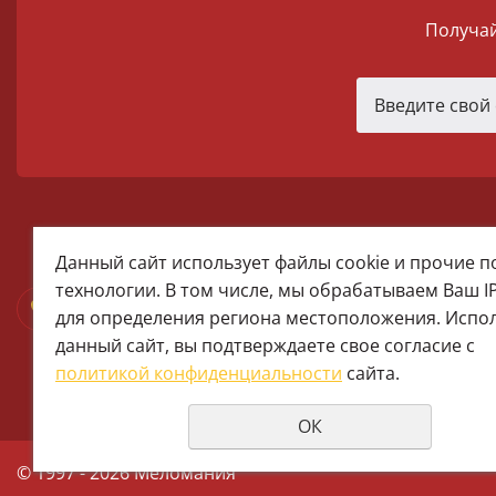
Получай
melomania66@rambler.ru
Данный сайт использует файлы cookie и прочие 
+7 (922) 025-50-71 (MAX)
технологии. В том числе, мы обрабатываем Ваш I
Тел:+7 (343) 374-15-67 (Мира 2)
для определения региона местоположения. Испо
Тел: +7 (343) 371-19-13 (Малышева
данный сайт, вы подтверждаете свое согласие с
+7 (922) 609-29-80 (MAX)
политикой конфиденциальности
сайта.
ОК
© 1997 - 2026 Меломания