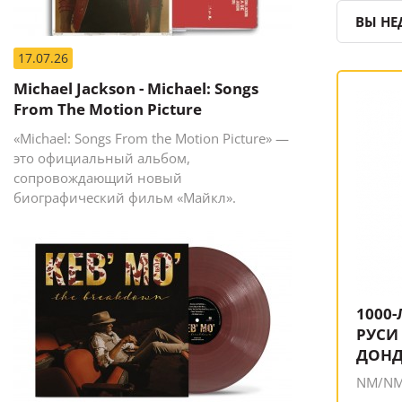
ВЫ НЕ
17.07.26
Michael Jackson - Michael: Songs
From The Motion Picture
«Michael: Songs From the Motion Picture» —
это официальный альбом,
сопровождающий новый
биографический фильм «Майкл».
1000
РУСИ
ДОНД
NM/N