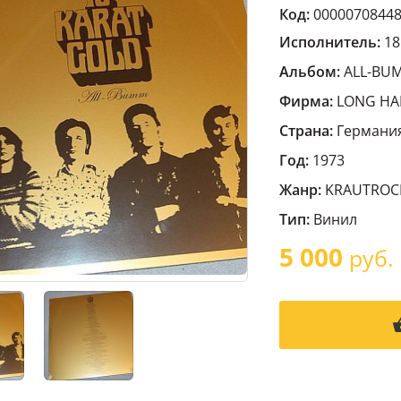
Код:
0000070844
Исполнитель:
18
Альбом:
ALL-BU
Фирма:
LONG HA
Страна:
Германи
Год:
1973
Жанр:
KRAUTROC
Тип:
Винил
5 000
руб.