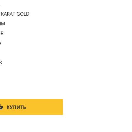
8
 KARAT GOLD
MM
IR
я
K
КУПИТЬ