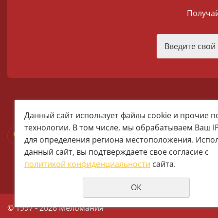
Получай
melomania66@rambler.ru
Данный сайт использует файлы cookie и прочие 
+7 (922) 025-50-71 (MAX)
технологии. В том числе, мы обрабатываем Ваш I
Тел:+7 (343) 374-15-67 (Мира 2)
для определения региона местоположения. Испо
Тел: +7 (343) 371-19-13 (Малышева
данный сайт, вы подтверждаете свое согласие с
+7 (922) 609-29-80 (MAX)
политикой конфиденциальности
сайта.
ОК
© 1997 - 2026 Меломания