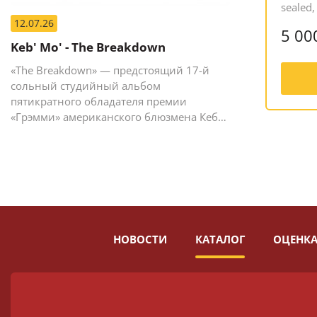
sealed,
12.07.26
5 00
Keb' Mo' - The Breakdown
«The Breakdown» — предстоящий 17-й
сольный студийный альбом
пятикратного обладателя премии
«Грэмми» американского блюзмена Кеба
Мо (Кевина Мура).
НОВОСТИ
КАТАЛОГ
ОЦЕНКА