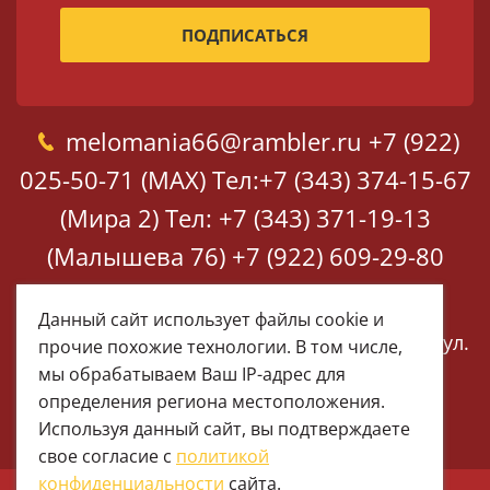
melomania66@rambler.ru
+7 (922)
025-50-71 (MAX)
Тел:+7 (343) 374-15-67
(Мира 2)
Тел: +7 (343) 371-19-13
(Малышева 76)
+7 (922) 609-29-80
(MAX)
Данный сайт использует файлы cookie и
Екатеринбург, ул. Мира 2
Екатеринбург, ул.
прочие похожие технологии. В том числе,
Малышева 76
мы обрабатываем Ваш IP-адрес для
определения региона местоположения.
Используя данный сайт, вы подтверждаете
свое согласие с
политикой
конфиденциальности
сайта.