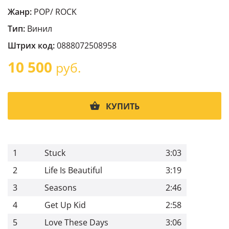
Жанр:
POP/ ROCK
Тип:
Винил
Штрих код:
0888072508958
10 500
руб.
КУПИТЬ
1
Stuck
3:03
2
Life Is Beautiful
3:19
3
Seasons
2:46
4
Get Up Kid
2:58
5
Love These Days
3:06