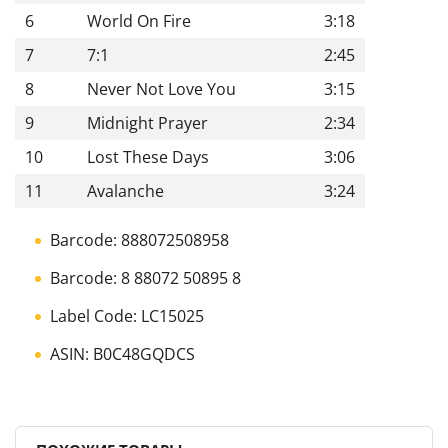
6
World On Fire
3:18
7
7:1
2:45
8
Never Not Love You
3:15
9
Midnight Prayer
2:34
10
Lost These Days
3:06
11
Avalanche
3:24
Barcode: 888072508958
Barcode: 8 88072 50895 8
Label Code: LC15025
ASIN: B0C48GQDCS