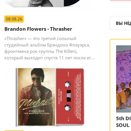
08.08.26
ВЫ НЕ
Brandon Flowers - Thrasher
«Thrasher» — это третий сольный
студийный альбом Брэндона Флауэрса,
фронтмена рок-группы The Killers,
который выходит спустя 11 лет после его
предыдущего сольного релиза The
Desired Effect (2015).
5th D
SOUL 