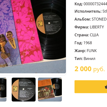
Код:
0000073244
Исполнитель:
5t
Альбом:
STONED 
Фирма:
LIBERTY
Страна:
США
Год:
1968
Жанр:
FUNK
Тип:
Винил
2 000
руб.