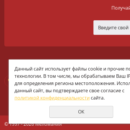
Получай
melomania66@rambler.ru
Данный сайт использует файлы cookie и прочие 
+7 (922) 025-50-71 (MAX)
технологии. В том числе, мы обрабатываем Ваш I
Тел:+7 (343) 374-15-67 (Мира 2)
для определения региона местоположения. Испо
Тел: +7 (343) 371-19-13 (Малышева
данный сайт, вы подтверждаете свое согласие с
+7 (922) 609-29-80 (MAX)
политикой конфиденциальности
сайта.
ОК
© 1997 - 2026 Меломания