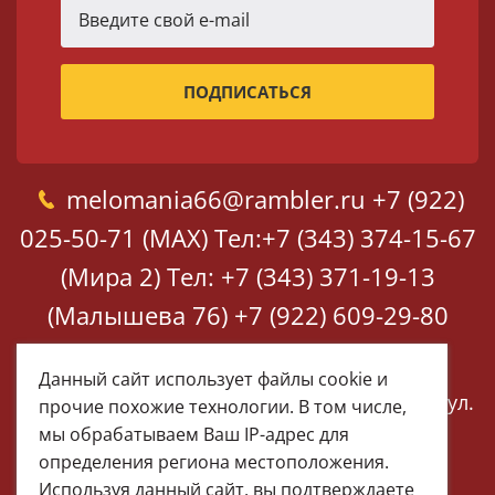
melomania66@rambler.ru
+7 (922)
025-50-71 (MAX)
Тел:+7 (343) 374-15-67
(Мира 2)
Тел: +7 (343) 371-19-13
(Малышева 76)
+7 (922) 609-29-80
(MAX)
Данный сайт использует файлы cookie и
Екатеринбург, ул. Мира 2
Екатеринбург, ул.
прочие похожие технологии. В том числе,
Малышева 76
мы обрабатываем Ваш IP-адрес для
определения региона местоположения.
Используя данный сайт, вы подтверждаете