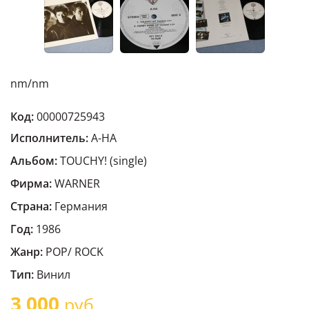
nm/nm
Код:
00000725943
Исполнитель:
A-HA
Альбом:
TOUCHY! (single)
Фирма:
WARNER
Страна:
Германия
Год:
1986
Жанр:
POP/ ROCK
Тип:
Винил
3 000
руб.