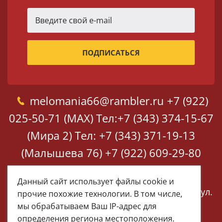
melomania66@rambler.ru
+7 (922)
025-50-71 (MAX)
Тел:+7 (343) 374-15-67
(Мира 2)
Тел: +7 (343) 371-19-13
(Малышева 76)
+7 (922) 609-29-80
(MAX)
Данный сайт использует файлы cookie и
Екатеринбург, ул. Мира 2
Екатеринбург, ул.
прочие похожие технологии. В том числе,
Малышева 76
мы обрабатываем Ваш IP-адрес для
определения региона местоположения.