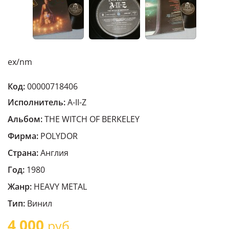
ex/nm
Код:
00000718406
Исполнитель:
A-II-Z
Альбом:
THE WITCH OF BERKELEY
Фирма:
POLYDOR
Страна:
Англия
Год:
1980
Жанр:
HEAVY METAL
Тип:
Винил
4 000
руб.