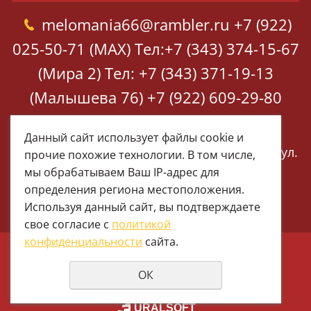
melomania66@rambler.ru
+7 (922)
025-50-71 (MAX)
Тел:+7 (343) 374-15-67
(Мира 2)
Тел: +7 (343) 371-19-13
(Малышева 76)
+7 (922) 609-29-80
(MAX)
Данный сайт использует файлы cookie и
Екатеринбург, ул. Мира 2
Екатеринбург, ул.
прочие похожие технологии. В том числе,
Малышева 76
мы обрабатываем Ваш IP-адрес для
определения региона местоположения.
Используя данный сайт, вы подтверждаете
свое согласие с
политикой
конфиденциальности
сайта.
© 1997 - 2026 Меломания
ОК
Политика конфиденциальности
создание сайтов
URALSOFT